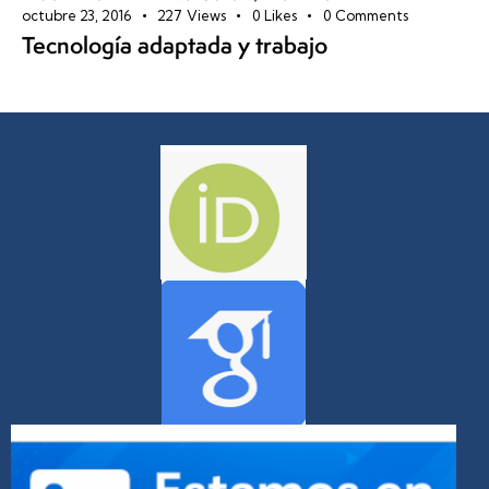
octubre 23, 2016
227
Views
0
Likes
0
Comments
Tecnología adaptada y trabajo