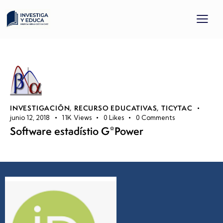
INVESTIGACIÓN
,
RECURSO EDUCATIVAS
,
TICYTAC
junio 12, 2018
11K
Views
0
Likes
0
Comments
Software estadístio G*Power