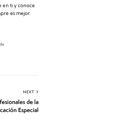
e en ti y conoce
mpre es mejor.
ida
NEXT
esionales de la
cación Especial