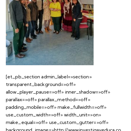
[et_pb_section admin_label=»section»
transparent_background=»off»
allow_player_pause=»off» inner_shadow=»off»
parallax=»off» parallax_method=»off»
padding_mobile=»off» make_fullwidth=»off»
use_custom_width=»off» width_unit=»on»
make_equal=»off» use_custom_gutter=»off»
background_image=»http://www.investigayeduca.co