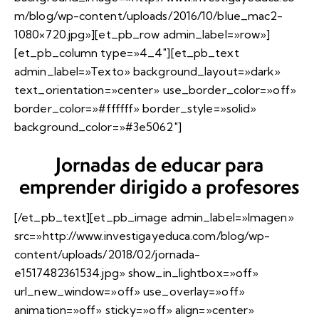
m/blog/wp-content/uploads/2016/10/blue_mac2-
1080×720.jpg»][et_pb_row admin_label=»row»]
[et_pb_column type=»4_4″][et_pb_text
admin_label=»Texto» background_layout=»dark»
text_orientation=»center» use_border_color=»off»
border_color=»#ffffff» border_style=»solid»
background_color=»#3e5062″]
Jornadas de educar para
emprender dirigido a profesores
[/et_pb_text][et_pb_image admin_label=»Imagen»
src=»http://www.investigayeduca.com/blog/wp-
content/uploads/2018/02/jornada-
e1517482361534.jpg» show_in_lightbox=»off»
url_new_window=»off» use_overlay=»off»
animation=»off» sticky=»off» align=»center»