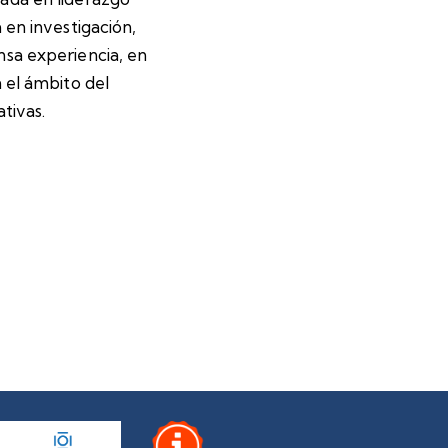
 en investigación,
nsa experiencia, en
 el ámbito del
tivas.