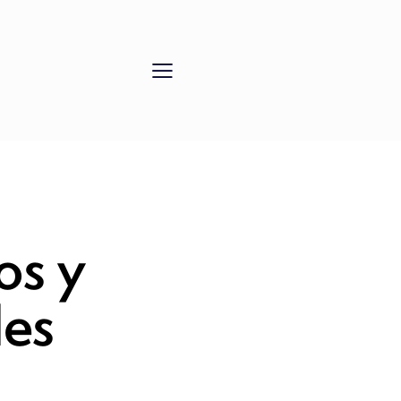
os y
les