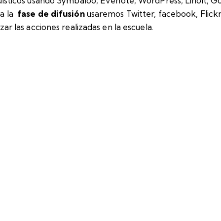
güísticos usando Symbaloo, Evenote, WordPress, Linoit, G
ra la
fase de
difusión
usaremos Twitter, facebook, Flick
zar las acciones realizadas en la escuela.