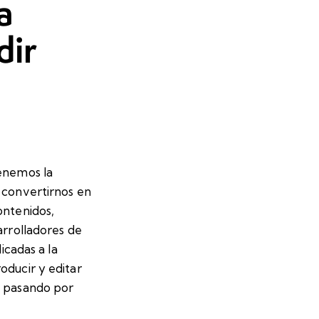
a
dir
enemos la
 convertirnos en
ontenidos,
arrolladores de
icadas a la
oducir y editar
, pasando por