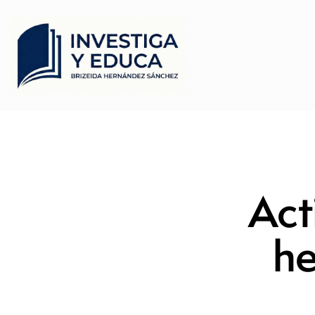
Act
he